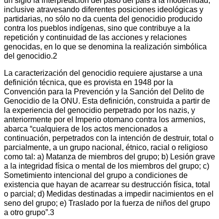
un siglo la interpretación del paso del país a la modernidad,
inclusive atravesando diferentes posiciones ideológicas y
partidarias, no sólo no da cuenta del genocidio producido
contra los pueblos indígenas, sino que contribuye a la
repetición y continuidad de las acciones y relaciones
genocidas, en lo que se denomina la realización simbólica
del genocidio.2
La caracterización del genocidio requiere ajustarse a una
definición técnica, que es provista en 1948 por la
Convención para la Prevención y la Sanción del Delito de
Genocidio de la ONU. Esta definición, construida a partir de
la experiencia del genocidio perpetrado por los nazis, y
anteriormente por el Imperio otomano contra los armenios,
abarca “cualquiera de los actos mencionados a
continuación, perpetrados con la intención de destruir, total o
parcialmente, a un grupo nacional, étnico, racial o religioso
como tal: a) Matanza de miembros del grupo; b) Lesión grave
a la integridad física o mental de los miembros del grupo; c)
Sometimiento intencional del grupo a condiciones de
existencia que hayan de acarrear su destrucción física, total
o parcial; d) Medidas destinadas a impedir nacimientos en el
seno del grupo; e) Traslado por la fuerza de niños del grupo
a otro grupo”.3