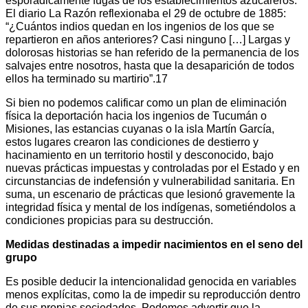
esporádicamente fugas de los establecimientos azucareros.
El diario La Razón reflexionaba el 29 de octubre de 1885:
“¿Cuántos indios quedan en los ingenios de los que se
repartieron en años anteriores? Casi ninguno […] Largas y
dolorosas historias se han referido de la permanencia de los
salvajes entre nosotros, hasta que la desaparición de todos
ellos ha terminado su martirio”.17
Si bien no podemos calificar como un plan de eliminación
física la deportación hacia los ingenios de Tucumán o
Misiones, las estancias cuyanas o la isla Martín García,
estos lugares crearon las condiciones de destierro y
hacinamiento en un territorio hostil y desconocido, bajo
nuevas prácticas impuestas y controladas por el Estado y en
circunstancias de indefensión y vulnerabilidad sanitaria. En
suma, un escenario de prácticas que lesionó gravemente la
integridad física y mental de los indígenas, sometiéndolos a
condiciones propicias para su destrucción.
Medidas destinadas a impedir nacimientos en el seno del
grupo
Es posible deducir la intencionalidad genocida en variables
menos explícitas, como la de impedir su reproducción dentro
de sus propias sociedades. Podemos advertir que la