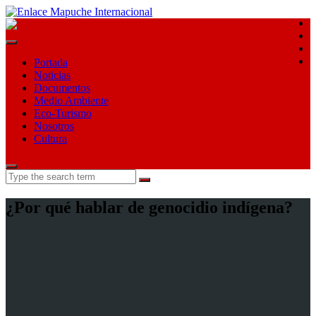
E
E
F
T
Portada
Noticias
Documentos
Medio Ambiente
Eco-Turismo
Nosotros
Cultura
Search
for:
¿Por qué hablar de genocidio indígena?