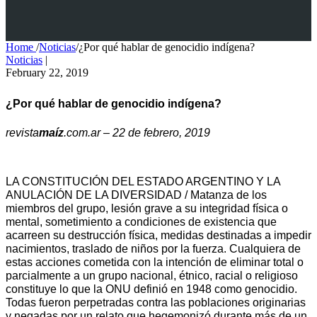
Home
/
Noticias
/
¿Por qué hablar de genocidio indígena?
Noticias
|
February 22, 2019
¿
P
or qué hablar de genocidio indígena
?
revista
maíz
.com.ar – 22 de febrero, 2019
LA CONSTITUCIÓN DEL ESTADO ARGENTINO Y LA
ANULACIÓN DE LA DIVERSIDAD / Matanza de los
miembros del grupo, lesión grave a su integridad física o
mental, sometimiento a condiciones de existencia que
acarreen su destrucción física, medidas destinadas a impedir
nacimientos, traslado de niños por la fuerza. Cualquiera de
estas acciones cometida con la intención de eliminar total o
parcialmente a un grupo nacional, étnico, racial o religioso
constituye lo que la ONU definió en 1948 como genocidio.
Todas fueron perpetradas contra las poblaciones originarias
y negadas por un relato que hegemonizó durante más de un