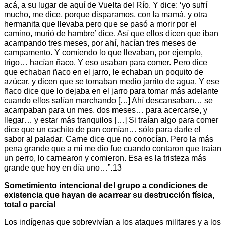
acá, a su lugar de aquí de Vuelta del Río. Y dice: ‘yo sufrí
mucho, me dice, porque disparamos, con la mamá, y otra
hermanita que llevaba pero que se pasó a morir por el
camino, murió de hambre’ dice. Así que ellos dicen que iban
acampando tres meses, por ahí, hacían tres meses de
campamento. Y comiendo lo que llevaban, por ejemplo,
trigo… hacían ñaco. Y eso usaban para comer. Pero dice
que echaban ñaco en el jarro, le echaban un poquito de
azúcar, y dicen que se tomaban medio jarrito de agua. Y ese
ñaco dice que lo dejaba en el jarro para tomar más adelante
cuando ellos salían marchando […] Ahí descansaban… se
acampaban para un mes, dos meses… para acercarse, y
llegar… y estar más tranquilos […] Si traían algo para comer
dice que un cachito de pan comían… sólo para darle el
sabor al paladar. Carne dice que no conocían. Pero la más
pena grande que a mí me dio fue cuando contaron que traían
un perro, lo carnearon y comieron. Esa es la tristeza más
grande que hoy en día uno…”.13
Sometimiento intencional del grupo a condiciones de
existencia que hayan de acarrear su destrucción física,
total o parcial
Los indígenas que sobrevivían a los ataques militares y a los