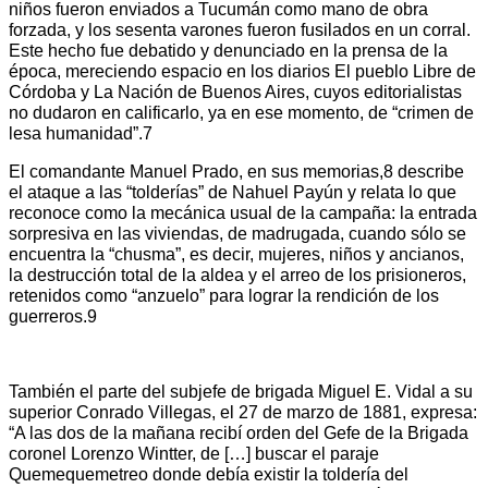
niños fueron enviados a Tucumán como mano de obra
forzada, y los sesenta varones fueron fusilados en un corral.
Este hecho fue debatido y denunciado en la prensa de la
época, mereciendo espacio en los diarios El pueblo Libre de
Córdoba y La Nación de Buenos Aires, cuyos editorialistas
no dudaron en calificarlo, ya en ese momento, de “crimen de
lesa humanidad”.7
El comandante Manuel Prado, en sus memorias,8 describe
el ataque a las “tolderías” de Nahuel Payún y relata lo que
reconoce como la mecánica usual de la campaña: la entrada
sorpresiva en las viviendas, de madrugada, cuando sólo se
encuentra la “chusma”, es decir, mujeres, niños y ancianos,
la destrucción total de la aldea y el arreo de los prisioneros,
retenidos como “anzuelo” para lograr la rendición de los
guerreros.9
También el parte del subjefe de brigada Miguel E. Vidal a su
superior Conrado Villegas, el 27 de marzo de 1881, expresa:
“A las dos de la mañana recibí orden del Gefe de la Brigada
coronel Lorenzo Wintter, de […] buscar el paraje
Quemequemetreo donde debía existir la toldería del