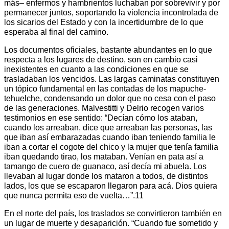
más– enfermos y hambrientos luchaban por sobrevivir y por
permanecer juntos, soportando la violencia incontrolada de
los sicarios del Estado y con la incertidumbre de lo que
esperaba al final del camino.
Los documentos oficiales, bastante abundantes en lo que
respecta a los lugares de destino, son en cambio casi
inexistentes en cuanto a las condiciones en que se
trasladaban los vencidos. Las largas caminatas constituyen
un tópico fundamental en las contadas de los mapuche-
tehuelche, condensando un dolor que no cesa con el paso
de las generaciones. Malvestitti y Delrio recogen varios
testimonios en ese sentido: “Decían cómo los ataban,
cuando los arreaban, dice que arreaban las personas, las
que iban así embarazadas cuando iban teniendo familia le
iban a cortar el cogote del chico y la mujer que tenía familia
iban quedando tirao, los mataban. Venían en pata así a
tamango de cuero de guanaco, así decía mi abuela. Los
llevaban al lugar donde los mataron a todos, de distintos
lados, los que se escaparon llegaron para acá. Dios quiera
que nunca permita eso de vuelta…”.11
En el norte del país, los traslados se convirtieron también en
un lugar de muerte y desaparición. “Cuando fue sometido y