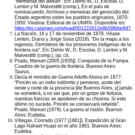
“Memorias del awkan”. En: Delrio W., D. Escolar, D.
Lenton y M. Malvestitti (comp.), En el país de
nomeacuerdo. Archivos y memorias del genocidio del
Estado argentino sobre los pueblos originarios, 1870-
1950. Viedma: Editorial de la UNRN. Disponible en:
https://es.calameo.com/read/001222612e8b58fbbe9d7
.
La Nación, 16 y 17 de noviembre de 1878. Véase
Lenton, Diana y Jorge Sosa (2018). “De la mapu a los
ingenios. Derroteros de los prisioneros indígenas de la
frontera sur”. En: Delrio W., D. Escolar, D. Lenton y M.
Malvestitti (comp.), op. cit.
Prado, Manuel (2005 [1935]). Conquista de la Pampa.
Cuadros de la guerra de frontera. Buenos Aires:
Taurus.
Decía el ministro de Guerra Adolfo Alsina en 1877:
“Pincén es un indio indómito y perverso, azote del
oeste y norte de la provincia [de Buenos Aires, y] jamás
se someterá, a no ser que, por un golpe de fortuna,
nuestras fuerzas se apoderen de su chusma. Si esto
último no sucede, Pincén se conservará rebelde”.
Prado, Manuel (1979). La guerra al malón. Buenos
Aires: Eudeba.
Villegas, Conrado (1977 [1881]). Expedición al Gran
Lago Nahuel Huapi en el año 1881. Buenos Aires:
Eudeba.