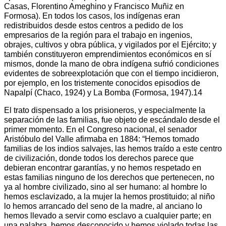
Casas, Florentino Ameghino y Francisco Muñiz en
Formosa). En todos los casos, los indígenas eran
redistribuidos desde estos centros a pedido de los
empresarios de la región para el trabajo en ingenios,
obrajes, cultivos y obra pública, y vigilados por el Ejército; y
también constituyeron emprendimientos económicos en sí
mismos, donde la mano de obra indígena sufrió condiciones
evidentes de sobreexplotación que con el tiempo incidieron,
por ejemplo, en los tristemente conocidos episodios de
Napalpí (Chaco, 1924) y La Bomba (Formosa, 1947).14
El trato dispensado a los prisioneros, y especialmente la
separación de las familias, fue objeto de escándalo desde el
primer momento. En el Congreso nacional, el senador
Aristóbulo del Valle afirmaba en 1884: “Hemos tomado
familias de los indios salvajes, las hemos traído a este centro
de civilización, donde todos los derechos parece que
debieran encontrar garantías, y no hemos respetado en
estas familias ninguno de los derechos que pertenecen, no
ya al hombre civilizado, sino al ser humano: al hombre lo
hemos esclavizado, a la mujer la hemos prostituido; al niño
lo hemos arrancado del seno de la madre, al anciano lo
hemos llevado a servir como esclavo a cualquier parte; en
una palabra, hemos desconocido y hemos violado todas las