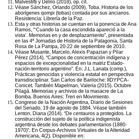
Malvestitti y Delrio (2018), op. cit.
Véase Sánchez, Orlando (2009). Toba. Historia de los
aborígenes qompi (tobas) contada por sus ancianos.
Resistencia: Librería de la Paz.
Esta y otras historias se cuentan en la ponencia de Ana
Ramos, “‘Cuando la casa escondida apareció a la
vista’. Memorias en y de desplazamiento”, presentada
en las 4ª Jornadas de Historia de la Patagonia, Santa
Rosa de La Pampa, 20-22 de septiembre de 2010.
Véase Musante, Marcelo, Alexis Papazian y Pilar
Pérez (2014). “Campos de concentración indígena y
espacios de excepcionalidad en la matriz Estado-
nación-territorio argentino”. En: J.L. Lanata (comp.),
Prácticas genocidas y violencia estatal en perspectiva
transdisciplinar. San Carlos de Bariloche: IIDYPCA-
Conicet. También Mapelman, Valeria (2015). Octubre
Pilagá. Memorias y archivos de la masacre de La
Bomba. Buenos Aires: Tren en Movimiento.
Congreso de la Nación Argentina, Diario de Sesiones
del Senado, 19 de agosto de 1884. Véase también
Lenton, Diana (2014). “De centauros a protegidos. La
construcción del sujeto de la política indigenista
argentina desde los debates parlamentarios (1880-
1970)”. En Corpus-Archivos Virtuales de la Alteridad
Americana, 4(2). Disponible en: