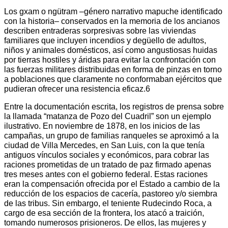
Los gxam o ngütram –género narrativo mapuche identificado
con la historia– conservados en la memoria de los ancianos
describen entraderas sorpresivas sobre las viviendas
familiares que incluyen incendios y degüello de adultos,
niños y animales domésticos, así como angustiosas huidas
por tierras hostiles y áridas para evitar la confrontación con
las fuerzas militares distribuidas en forma de pinzas en torno
a poblaciones que claramente no conformaban ejércitos que
pudieran ofrecer una resistencia eficaz.6
Entre la documentación escrita, los registros de prensa sobre
la llamada “matanza de Pozo del Cuadril” son un ejemplo
ilustrativo. En noviembre de 1878, en los inicios de las
campañas, un grupo de familias ranqueles se aproximó a la
ciudad de Villa Mercedes, en San Luis, con la que tenía
antiguos vínculos sociales y económicos, para cobrar las
raciones prometidas de un tratado de paz firmado apenas
tres meses antes con el gobierno federal. Estas raciones
eran la compensación ofrecida por el Estado a cambio de la
reducción de los espacios de cacería, pastoreo y/o siembra
de las tribus. Sin embargo, el teniente Rudecindo Roca, a
cargo de esa sección de la frontera, los atacó a traición,
tomando numerosos prisioneros. De ellos, las mujeres y