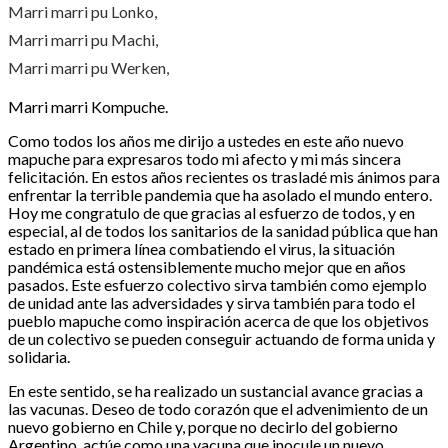
Marri marri pu Lonko,
Marri marri pu Machi,
Marri marri pu Werken,
Marri marri Kompuche.
Como todos los años me dirijo a ustedes en este año nuevo
mapuche para expresaros todo mi afecto y mi más sincera
felicitación. En estos años recientes os trasladé mis ánimos para
enfrentar la terrible pandemia que ha asolado el mundo entero.
Hoy me congratulo de que gracias al esfuerzo de todos, y en
especial, al de todos los sanitarios de la sanidad pública que han
estado en primera línea combatiendo el virus, la situación
pandémica está ostensiblemente mucho mejor que en años
pasados. Este esfuerzo colectivo sirva también como ejemplo
de unidad ante las adversidades y sirva también para todo el
pueblo mapuche como inspiración acerca de que los objetivos
de un colectivo se pueden conseguir actuando de forma unida y
solidaria.
En este sentido, se ha realizado un sustancial avance gracias a
las vacunas. Deseo de todo corazón que el advenimiento de un
nuevo gobierno en Chile y, porque no decirlo del gobierno
Argentino, actúe como una vacuna que inocule un nuevo