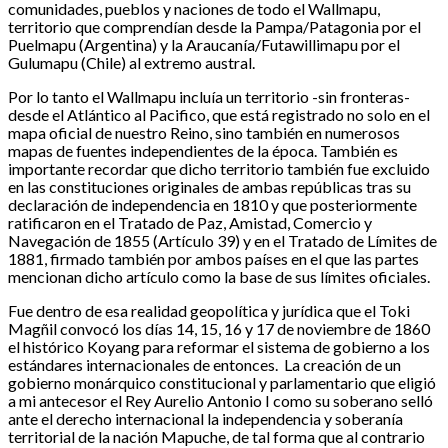
comunidades, pueblos y naciones de todo el Wallmapu,
territorio que comprendían desde la Pampa/Patagonia por el
Puelmapu (Argentina) y la Araucanía/Futawillimapu por el
Gulumapu (Chile) al extremo austral.
Por lo tanto el Wallmapu incluía un territorio -sin fronteras-
desde el Atlántico al Pacifico, que está registrado no solo en el
mapa oficial de nuestro Reino, sino también en numerosos
mapas de fuentes independientes de la época. También es
importante recordar que dicho territorio también fue excluido
en las constituciones originales de ambas repúblicas tras su
declaración de independencia en 1810 y que posteriormente
ratificaron en el Tratado de Paz, Amistad, Comercio y
Navegación de 1855 (Artículo 39) y en el Tratado de Límites de
1881, firmado también por ambos países en el que las partes
mencionan dicho artículo como la base de sus límites oficiales.
Fue dentro de esa realidad geopolítica y jurídica que el Toki
Magñil convocó los días 14, 15, 16 y 17 de noviembre de 1860
el histórico Koyang para reformar el sistema de gobierno a los
estándares internacionales de entonces. La creación de un
gobierno monárquico constitucional y parlamentario que eligió
a mi antecesor el Rey Aurelio Antonio I como su soberano selló
ante el derecho internacional la independencia y soberanía
territorial de la nación Mapuche, de tal forma que al contrario