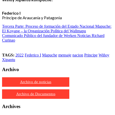
Federico I
Príncipe de Araucanía y Patagonia
Tercera Parte: Proceso de formación del Estado Nacional Mapuche:
El Koyang – la Organización Política del Wallmapu
Comunicado Público del fundador de Werken Noticias Richard
Curinao
TAGS:
2022
Federico I
Mapuche
mensaje
nacion
Principe
Wiñoy
Xipantu
Archivo
Archivo de noticias
Archivo de Documentos
Archives