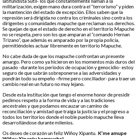
latifundista Sutil- los que constantemente llaman a la
militarización, exigen mano dura contra el “terrorismo” y piden
la mantención del estado de excepción. Ellos saben que la
represión será dirigida no contra los criminales sino contra los
dirigentes y comunidades mapuche que reclaman sus derechos.
Se quejan de que el estado de derecho en el territorio Mapuche
no se respeta, pero son los que amparan al “comando Hernan
Trizano”, que además es amparado por la propia policía,
permitiéndoles actuar libremente en territorio Mapuche.
No cabe duda de que los mapuche confrontan un presente
amargo. Pero como ya hicieron en los momentos más duros del
pasado -durante los periodos de ocupación y genocidio- estoy
seguro de que sabrán sobreponerse a las adversidades y
pondrán todo su empeño –firme pero conciliador- para traer un
cambio real en un futuro no muy lejano.
Desde esta institución que tengo el enorme honor de presidir
pedimos respeto a la forma de vida y a las tradiciones
ancestrales y que podamos encauzar un camino de
reconciliación y amistad que traiga la justicia y el progreso a
todos los territorios donde el noble pueblo mapuche lleva
desarrollándose durante milenios.
Os deseo de corazón un feliz Wiñoy Xipantu.
K’me amupe
Wiñoy Xipantu kompuche!