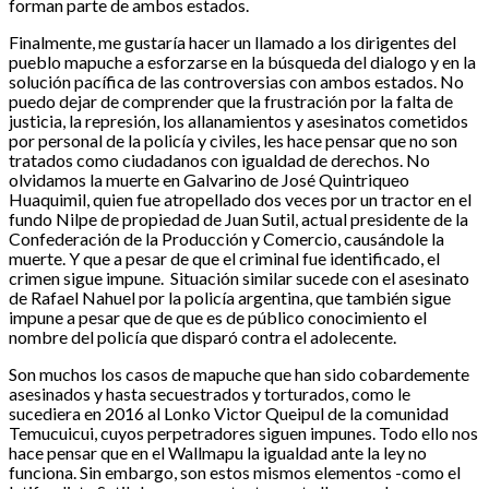
forman parte de ambos estados.
Finalmente, me gustaría hacer un llamado a los dirigentes del
pueblo mapuche a esforzarse en la búsqueda del dialogo y en la
solución pacífica de las controversias con ambos estados. No
puedo dejar de comprender que la frustración por la falta de
justicia, la represión, los allanamientos y asesinatos cometidos
por personal de la policía y civiles, les hace pensar que no son
tratados como ciudadanos con igualdad de derechos. No
olvidamos la muerte en Galvarino de José Quintriqueo
Huaquimil, quien fue atropellado dos veces por un tractor en el
fundo Nilpe de propiedad de Juan Sutil, actual presidente de la
Confederación de la Producción y Comercio, causándole la
muerte. Y que a pesar de que el criminal fue identificado, el
crimen sigue impune. Situación similar sucede con el asesinato
de Rafael Nahuel por la policía argentina, que también sigue
impune a pesar que de que es de público conocimiento el
nombre del policía que disparó contra el adolecente.
Son muchos los casos de mapuche que han sido cobardemente
asesinados y hasta secuestrados y torturados, como le
sucediera en 2016 al Lonko Victor Queipul de la comunidad
Temucuicui, cuyos perpetradores siguen impunes. Todo ello nos
hace pensar que en el Wallmapu la igualdad ante la ley no
funciona. Sin embargo, son estos mismos elementos -como el